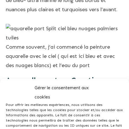
de bleu- ultra marine le long des bords et
nuances plus claires et turquoises vers l’avant.
Comme souvent, j’ai commencé la peinture
aquarelle avec le ciel ( qui est ici bleu et avec
des nuages blancs) et l’eau du port
Aquarelle port en Croatie,
Gérer le consentement aux
quelques touches de couleurs
cookies
A cetet étape j’ai peint les toits en tuile rouge et
Pour offrir les meilleures expériences, nous utilisons des
technologies telles que les cookies pour stocker et/ou accéder aux
les palmiers.
informations des appareils. Le fait de consentir à ces
technologies nous permettra de traiter des données telles que le
comportement de navigation ou les ID uniques sur ce site. Le fait
Pour peindre les palmiers, j’ai utilisé un pinceau