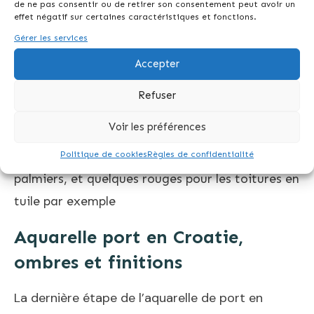
de ne pas consentir ou de retirer son consentement peut avoir un
effet négatif sur certaines caractéristiques et fonctions.
assez sec et un pigment assez saturé, ce qui
Gérer les services
donne l’impression de feuillage fin et dur, comme
ceux des palmiers!
Accepter
Refuser
Voir les préférences
L’étape suivante de mon aquarelle de port- les
Politique de cookies
Règles de confidentialité
palmiers, et quelques rouges pour les toitures en
tuile par exemple
Aquarelle port en Croatie,
ombres et finitions
La dernière étape de l’aquarelle de port en