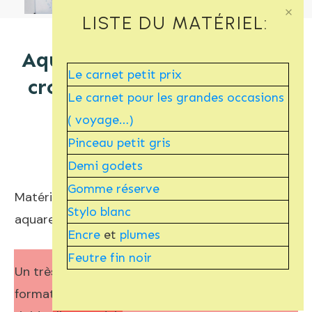
LISTE DU MATÉRIEL:
Aquarelle port en Croatie :
Le carnet petit prix
croquis de la ville de Split
Le carnet pour les grandes occasions
en 4 étapes
( voyage…)
Pinceau petit gris
Demi godets
Gomme réserve
Matériel nécessaire pour démarrer vos propres
Stylo blanc
aquarelles faciles
Encre
et
plumes
Feutre fin noir
Un très bon carnet aquarelle de voyage au
format A5 compact et avec une couverture