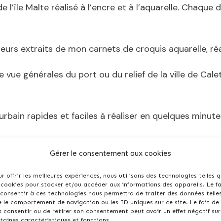
l’île Malte réalisé à l’encre et à l’aquarelle. Chaque d
suieurs extraits de mon carnets de croquis aquarelle, r
e vue générales du port ou du relief de la ville de Cal
urbain
rapides et faciles à réaliser en quelques minut
e – une détail archite
Gérer le consentement aux cookies
avec des marches
r offrir les meilleures expériences, nous utilisons des technologies telles 
 cookies pour stocker et/ou accéder aux informations des appareils. Le fa
consentir à ces technologies nous permettra de traiter des données telle
 le comportement de navigation ou les ID uniques sur ce site. Le fait de
 consentir ou de retirer son consentement peut avoir un effet négatif sur
taines caractéristiques et fonctions.