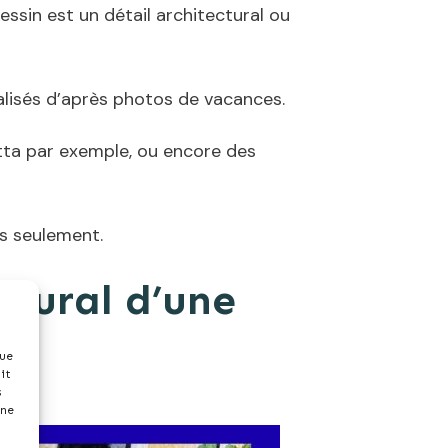
essin est un détail architectural ou
éalisés d’après photos de vacances.
etta par exemple, ou encore des
es seulement.
ctural d’une
que
it
s
 ne