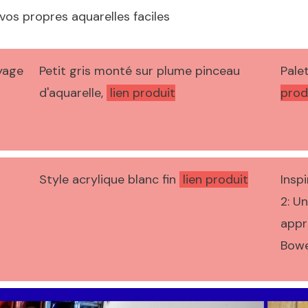
vos propres aquarelles faciles
yage
Petit gris monté sur plume pinceau
Pale
d'aquarelle,
lien produit
prod
Style acrylique blanc fin
lien produit
Inspi
2: U
appr
Bowe