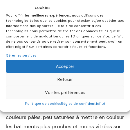
J’ai aussi fabriqué un gris pour peindre le sol, la
cookies
route qui se place au centre de l’image. J’ai pris
Pour offrir les meilleures expériences, nous utilisons des
soin de faire des réserves pour les voitures.
technologies telles que les cookies pour stocker et/ou accéder aux
informations des appareils. Le fait de consentir à ces
technologies nous permettra de traiter des données telles que le
New York aquarelle de Time
comportement de navigation ou les ID uniques sur ce site. Le fait
de ne pas consentir ou de retirer son consentement peut avoir un
Square- on ajoute un peu de
effet négatif sur certaines caractéristiques et fonctions.
détails…
Gérer les services
Accepter
Refuser
Petite à petit mon aquarelle de Time Square à
Voir les préférences
New York prend forme.
Politique de cookies
Règles de confidentialité
Il faut oser s’y mettre! Ici je commence avec des
couleurs pâles, peu saturées à mettre en couleur
les bâtiments plus proches et moins vitrées sur