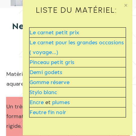
LISTE DU MATÉRIEL:
New York aquarelle facile
Le carnet petit prix
de Time Square
Le carnet pour les grandes occasions
( voyage…)
Pinceau petit gris
Demi godets
Matériel nécessaire pour démarrer vos propres
Gomme réserve
aquarelles faciles
Stylo blanc
Encre
et
plumes
Un très bon carnet aquarelle de voyage au
Feutre fin noir
format A5 compact et avec une couverture
rigide,
lien produit